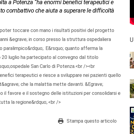
volta a Potenza “ha enormi benefici terapeutici e
ito combattivo che aiuta a superare le difficoltà
oter toccare con mano i risultati positivi del progetto
U
anni &egrave; in corso presso la struttura ospedaliera
ano paralimpico&rdquo;. E&rsquo; quanto afferma la
 20 luglio ha partecipato al convegno dal titolo
rsquo;ospedale San Carlo di Potenza.<br /><br
efici terapeutici e riesce a sviluppare nei pazienti quello
lt&agrave; che la malattia mette davanti. &Egrave;
l favore e il sostegno delle istituzioni per consolidarsi e
 tutta la regione&rdquo;.<br />
Stampa questo articolo