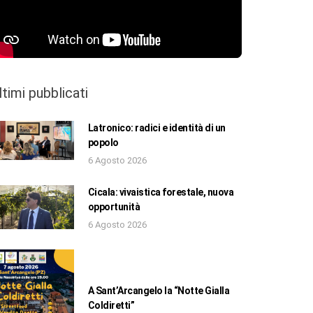
ltimi pubblicati
Latronico: radici e identità di un
popolo
6 Agosto 2026
Cicala: vivaistica forestale, nuova
opportunità
6 Agosto 2026
A Sant’Arcangelo la “Notte Gialla
Coldiretti”