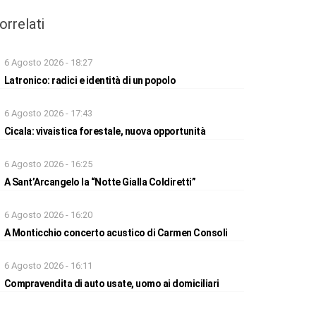
orrelati
6 Agosto 2026 - 18:27
Latronico: radici e identità di un popolo
6 Agosto 2026 - 17:43
Cicala: vivaistica forestale, nuova opportunità
6 Agosto 2026 - 16:25
A Sant’Arcangelo la “Notte Gialla Coldiretti”
6 Agosto 2026 - 16:20
A Monticchio concerto acustico di Carmen Consoli
6 Agosto 2026 - 16:11
Compravendita di auto usate, uomo ai domiciliari