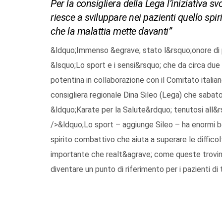
Per la consigliera della Lega l’iniziativa s
riesce a sviluppare nei pazienti quello spir
che la malattia mette davanti”
&ldquo;Immenso &egrave; stato l&rsquo;onore di p
&lsquo;Lo sport e i sensi&rsquo; che da circa due 
potentina in collaborazione con il Comitato itali
consigliera regionale Dina Sileo (Lega) che sabato
&ldquo;Karate per la Salute&rdquo; tenutosi all&
/>&ldquo;Lo sport – aggiunge Sileo – ha enormi ben
spirito combattivo che aiuta a superare le diffico
importante che realt&agrave; come queste trovino i
diventare un punto di riferimento per i pazienti di