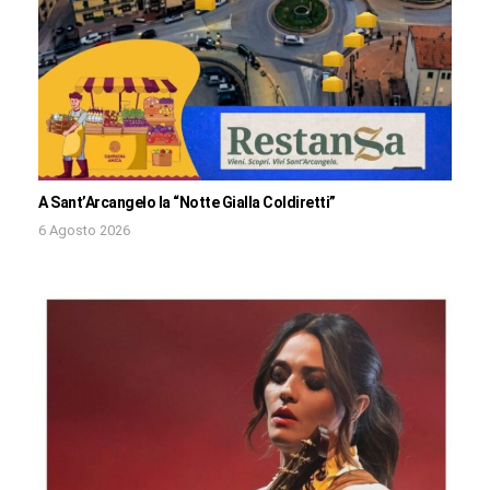
A Sant’Arcangelo la “Notte Gialla Coldiretti”
6 Agosto 2026