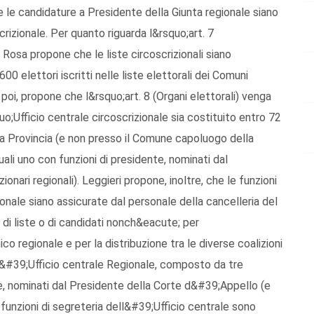
e le candidature a Presidente della Giunta regionale siano
rizionale. Per quanto riguarda l&rsquo;art. 7
e Rosa propone che le liste circoscrizionali siano
0 elettori iscritti nelle liste elettorali dei Comuni
 poi, propone che l&rsquo;art. 8 (Organi elettorali) venga
Ufficio centrale circoscrizionale sia costituito entro 72
cuna Provincia (e non presso il Comune capoluogo della
ali uno con funzioni di presidente, nominati dal
onari regionali). Leggieri propone, inoltre, che le funzioni
ionale siano assicurate dal personale della cancelleria del
 di liste o di candidati nonch&eacute; per
co regionale e per la distribuzione tra le diverse coalizioni
ll&#39;Ufficio centrale Regionale, composto da tre
te, nominati dal Presidente della Corte d&#39;Appello (e
 funzioni di segreteria dell&#39;Ufficio centrale sono