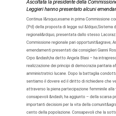
Ascoltata la presidente della Commissione 
Leggieri hanno presentato alcuni emenda
Continua l&rsquo;esame in prima Commissione consi
(Pd) della proposta di legge sul &ldquo;Sistema di
regionali&rdquo; presentata dallo stesso Lacorazz
Commissione regionale pari opportunit&agrave; Ang
emendamenti presentati dai consiglieri Gianni Ros
Crpo &ndash;ha detto Angela Blasi – ha intrapreso
realizzazione dei principi di democrazia paritaria
amministratrici lucane. Dopo la battaglia condott
sentiamo il dovere ed il diritto di richiedere che v
attraverso la piena partecipazione femminile alla 
consapevoli &ndash; ha aggiunto – della scarsa pr
importanti decisioni per la vita della comunit&agr
cento della popolazione. Consapevoli che la sot