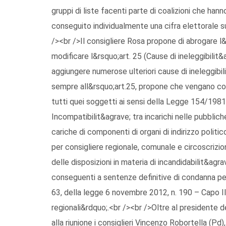
gruppi di liste facenti parte di coalizioni che hann
conseguito individualmente una cifra elettorale s
/><br />Il consigliere Rosa propone di abrogare l&r
modificare l&rsquo;art. 25 (Cause di ineleggibilit
aggiungere numerose ulteriori cause di ineleggibil
sempre all&rsquo;art.25, propone che vengano consi
tutti quei soggetti ai sensi della Legge 154/198
Incompatibilit&agrave; tra incarichi nelle pubbliche
cariche di componenti di organi di indirizzo polit
per consigliere regionale, comunale e circoscrizi
delle disposizioni in materia di incandidabilit&agra
conseguenti a sentenze definitive di condanna pe
63, della legge 6 novembre 2012, n. 190 – Capo III
regionali&rdquo;.<br /><br />Oltre al presidente
alla riunione i consiglieri Vincenzo Robortella (Pd