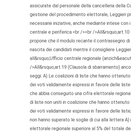
assicurate dal personale della cancelleria della C
gestione del procedimento elettorale, Leggieri p
necessarie iniziative, anche mediante intese con 
centrale e periferica.<br /><br />All&rsquo;art.10 
propone che il modulo recante il contrassegno di l
nascita dei candidati mentre il consigliere Leggier
all&rsquo;Ufficio centrale regionale (anzich&eacute
/>All&rsquo;art.19 (Clausola di sbarramento) anc
seggi: A) Le coalizioni di liste che hanno ottenuto
dei voti validamente espressi in favore delle lis
che abbia conseguito una cifra elettorale regional
di liste non uniti in coalizione che hanno ottenuto
dei voti validamente espressi in favore delle liste;
non hanno superato le soglie di cui alla lettera 
elettorale regionale superiore al 5% del totale dei