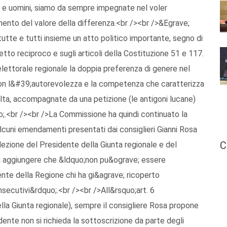
 e uomini, siamo da sempre impegnate nel voler
mento del valore della differenza.<br /><br />&Egrave;
tte e tutti insieme un atto politico importante, segno di
tto reciproco e sugli articoli della Costituzione 51 e 117.
elettorale regionale la doppia preferenza di genere nel
Con l&#39;autorevolezza e la competenza che caratterizza
lta, accompagnate da una petizione (le antigoni lucane)
o;.<br /><br />La Commissione ha quindi continuato la
lcuni emendamenti presentati dai consiglieri Gianni Rosa
C
Elezione del Presidente della Giunta regionale e del
 di aggiungere che &ldquo;non pu&ograve; essere
nte della Regione chi ha gi&agrave; ricoperto
secutivi&rdquo;.<br /><br />All&rsquo;art. 6
la Giunta regionale), sempre il consigliere Rosa propone
ente non si richieda la sottoscrizione da parte degli