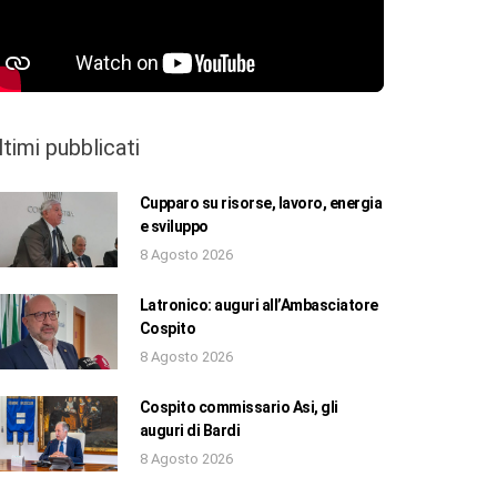
ltimi pubblicati
Cupparo su risorse, lavoro, energia
e sviluppo
8 Agosto 2026
Latronico: auguri all’Ambasciatore
Cospito
8 Agosto 2026
Cospito commissario Asi, gli
auguri di Bardi
8 Agosto 2026