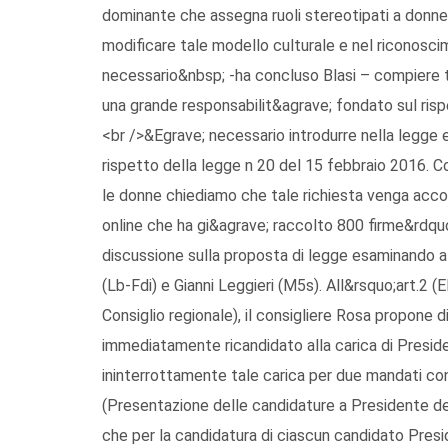
dominante che assegna ruoli stereotipati a donne
modificare tale modello culturale e nel riconosci
necessario&nbsp; -ha concluso Blasi – compiere tu
una grande responsabilit&agrave; fondato sul rispe
<br />&Egrave; necessario introdurre nella legge 
rispetto della legge n 20 del 15 febbraio 2016. 
le donne chiediamo che tale richiesta venga acco
online che ha gi&agrave; raccolto 800 firme&rdqu
discussione sulla proposta di legge esaminando a
(Lb-Fdi) e Gianni Leggieri (M5s). All&rsquo;art.2 (
Consiglio regionale), il consigliere Rosa propone
immediatamente ricandidato alla carica di Preside
ininterrottamente tale carica per due mandati con
(Presentazione delle candidature a Presidente del
che per la candidatura di ciascun candidato Presid