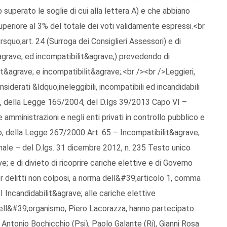
o superato le soglie di cui alla lettera A) e che abbiano
uperiore al 3% del totale dei voti validamente espressi.<br
squo;art. 24 (Surroga dei Consiglieri Assessori) e di
&agrave; ed incompatibilit&agrave;) prevedendo di
it&agrave; e incompatibilit&agrave;.<br /><br />Leggieri,
derati &ldquo;ineleggibili, incompatibili ed incandidabili
1, della Legge 165/2004, del D.lgs 39/2013 Capo VI –
 amministrazioni e negli enti privati in controllo pubblico e
ico, della Legge 267/2000 Art. 65 – Incompatibilit&agrave;
onale – del D.lgs. 31 dicembre 2012, n. 235 Testo unico
ve; e di divieto di ricoprire cariche elettive e di Governo
r delitti non colposi, a norma dell&#39;articolo 1, comma
 Incandidabilit&agrave; alle cariche elettive
 dell&#39;organismo, Piero Lacorazza, hanno partecipato
), Antonio Bochicchio (Psi), Paolo Galante (Ri), Gianni Rosa