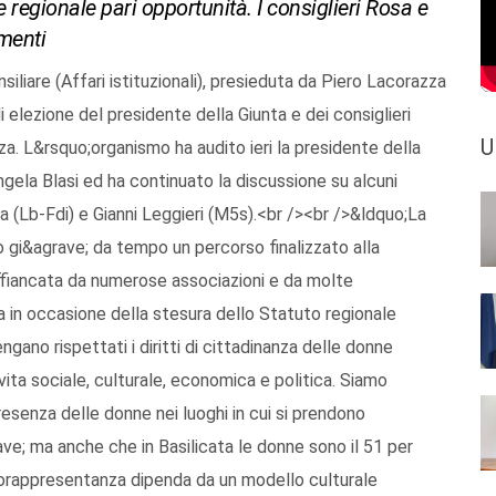
regionale pari opportunità. I consiglieri Rosa e
menti
liare (Affari istituzionali), presieduta da Piero Lacorazza
 elezione del presidente della Giunta e dei consiglieri
U
a. L&rsquo;organismo ha audito ieri la presidente della
ela Blasi ed ha continuato la discussione su alcuni
a (Lb-Fdi) e Gianni Leggieri (M5s).<br /><br />&ldquo;La
 gi&agrave; da tempo un percorso finalizzato alla
 affiancata da numerose associazioni e da molte
a in occasione della stesura dello Statuto regionale
engano rispettati i diritti di cittadinanza delle donne
vita sociale, culturale, economica e politica. Siamo
esenza delle donne nei luoghi in cui si prendono
ave; ma anche che in Basilicata le donne sono il 51 per
torappresentanza dipenda da un modello culturale