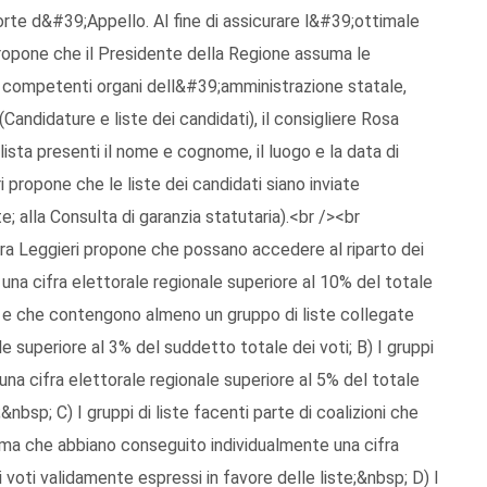
orte d&#39;Appello. Al fine di assicurare l&#39;ottimale
ropone che il Presidente della Regione assuma le
i competenti organi dell&#39;amministrazione statale,
(Candidature e liste dei candidati), il consigliere Rosa
ista presenti il nome e cognome, il luogo e la data di
i propone che le liste dei candidati siano inviate
; alla Consulta di garanzia statutaria).<br /><br
ora Leggieri propone che possano accedere al riparto dei
 una cifra elettorale regionale superiore al 10% del totale
te e che contengono almeno un gruppo di liste collegate
e superiore al 3% del suddetto totale dei voti; B) I gruppi
 una cifra elettorale regionale superiore al 5% del totale
&nbsp; C) I gruppi di liste facenti parte di coalizioni che
A) ma che abbiano conseguito individualmente una cifra
 voti validamente espressi in favore delle liste;&nbsp; D) I