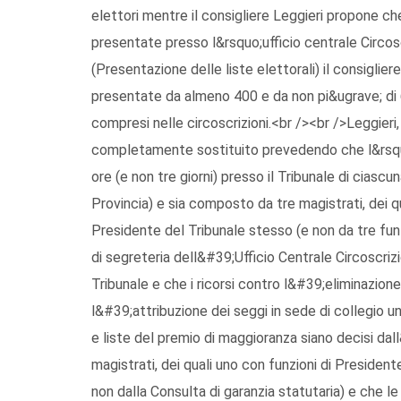
elettori mentre il consigliere Leggieri propone ch
presentate presso l&rsquo;ufficio centrale Circosc
(Presentazione delle liste elettorali) il consiglier
presentate da almeno 400 e da non pi&ugrave; di 60
compresi nelle circoscrizioni.<br /><br />Leggieri,
completamente sostituito prevedendo che l&rsquo;
ore (e non tre giorni) presso il Tribunale di cias
Provincia) e sia composto da tre magistrati, dei qu
Presidente del Tribunale stesso (e non da tre funzi
di segreteria dell&#39;Ufficio Centrale Circoscriz
Tribunale e che i ricorsi contro l&#39;eliminazione
l&#39;attribuzione dei seggi in sede di collegio uni
e liste del premio di maggioranza siano decisi da
magistrati, dei quali uno con funzioni di Presiden
non dalla Consulta di garanzia statutaria) e che le