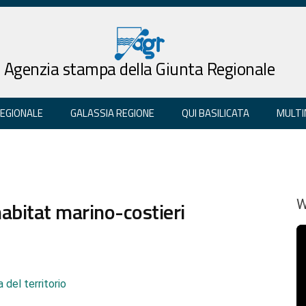
Agenzia stampa della Giunta Regionale
REGIONALE
GALASSIA REGIONE
QUI BASILICATA
MULTI
 habitat marino-costieri
W
 del territorio