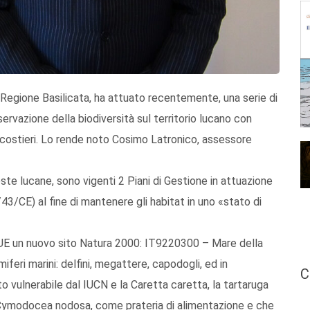
 Regione Basilicata, ha attuato recentemente, una serie di
ervazione della biodiversità sul territorio lucano con
o-costieri. Lo rende noto Cosimo Latronico, assessore
oste lucane, sono vigenti 2 Piani di Gestione in attuazione
43/CE) al fine di mantenere gli habitat in uno «stato di
UE un nuovo sito Natura 2000: IT9220300 – Mare della
feri marini: delfini, megattere, capodogli, ed in
C
uto vulnerabile dal IUCN e la Caretta caretta, la tartaruga
la Cymodocea nodosa, come prateria di alimentazione e che