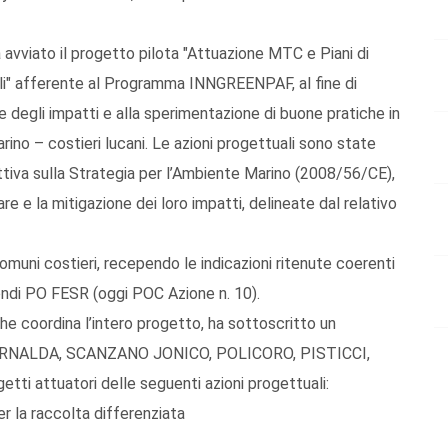
a avviato il progetto pilota "Attuazione MTC e Piani di
li" afferente al Programma INNGREENPAF, al fine di
e degli impatti e alla sperimentazione di buone pratiche in
arino – costieri lucani. Le azioni progettuali sono state
ettiva sulla Strategia per l’Ambiente Marino (2008/56/CE),
mare e la mitigazione dei loro impatti, delineate dal relativo
omuni costieri, recependo le indicazioni ritenute coerenti
fondi PO FESR (oggi POC Azione n. 10).
 che coordina l’intero progetto, ha sottoscritto un
 di BERNALDA, SCANZANO JONICO, POLICORO, PISTICCI,
ti attuatori delle seguenti azioni progettuali:
per la raccolta differenziata