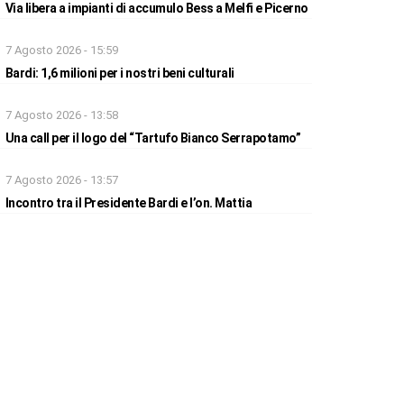
Via libera a impianti di accumulo Bess a Melfi e Picerno
7 Agosto 2026 - 15:59
Bardi: 1,6 milioni per i nostri beni culturali
7 Agosto 2026 - 13:58
Una call per il logo del “Tartufo Bianco Serrapotamo”
7 Agosto 2026 - 13:57
Incontro tra il Presidente Bardi e l’on. Mattia