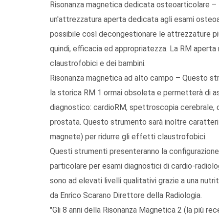
Risonanza magnetica dedicata osteoarticolare – E'
un'attrezzatura aperta dedicata agli esami osteoar
possibile così decongestionare le attrezzature p
quindi, efficacia ed appropriatezza. La RM aperta 
claustrofobici e dei bambini.
Risonanza magnetica ad alto campo – Questo strume
la storica RM 1 ormai obsoleta e permetterà di as
diagnostico: cardioRM, spettroscopia cerebrale, 
prostata. Questo strumento sarà inoltre caratter
magnete) per ridurre gli effetti claustrofobici.
Questi strumenti presenteranno la configurazione o
particolare per esami diagnostici di cardio-radiol
sono ad elevati livelli qualitativi grazie a una nutr
da Enrico Scarano Direttore della Radiologia.
"Gli 8 anni della Risonanza Magnetica 2 (la più re