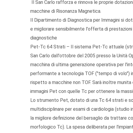
Il San Carlo rafforza e rinnova le proprie dotaz
macchine di Risonanza Magnetica.
Il Dipartimento di Diagnostica per Immagini si dot
e migliorare sensibilmente l'offerta di prestazioni 
diagnostiche
Pet-Tc 64 Strati – Il sistema Pet-Tc attuale (stru
San Carlo dall'ottobre del 2005 presso la Unità O
macchina di ultima generazione operativa per l'i
performante a tecnologia TOF ("tempo di volo") in g
rispetto a macchine non TOF. Sarà inoltre munita d
immagini Pet con quelle Tc per ottenere la massima
Lo strumento Pet, dotato di una Tc 64 strati e so
multidisciplinare per esami di cardiologia (studi
la migliore definizione del bersaglio da trattare 
morfologico Tc). La spesa deliberata per l'impianto 