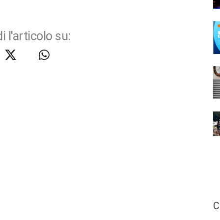
i l'articolo su:
C