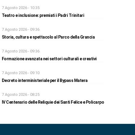
7 Agosto 2026 - 10:35
Teatro e inclusione: premiati i Padri Trinitari
7 Agosto 2026 - 09:36
Storia, cultura e spettacolo al Parco della Grancia
7 Agosto 2026 - 09:36
Formazione avanzata nei settori culturali e creativi
7 Agosto 2026 - 09:10
Decreto interministeriale per il Bypass Matera
7 Agosto 2026 - 08:25
IV Centenario delle Reliquie dei Santi Felice e Policarpo