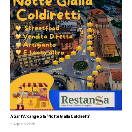
A Sant’Arcangelo la “Notte Gialla Coldiretti”
6 Agosto 2026