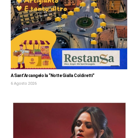
A Sant’Arcangelo la “Notte Gialla Coldiretti”
6 Agosto 2026