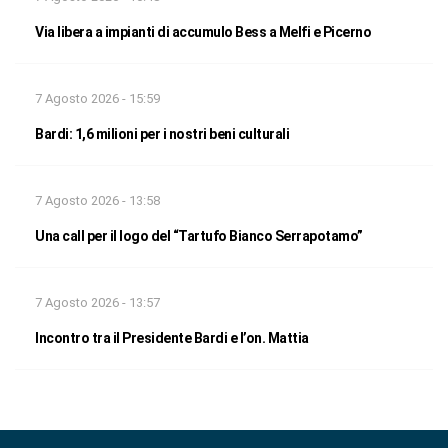
Via libera a impianti di accumulo Bess a Melfi e Picerno
7 Agosto 2026 - 15:59
Bardi: 1,6 milioni per i nostri beni culturali
7 Agosto 2026 - 13:58
Una call per il logo del “Tartufo Bianco Serrapotamo”
7 Agosto 2026 - 13:57
Incontro tra il Presidente Bardi e l’on. Mattia