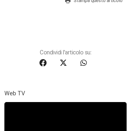
Stampa questo articolo
Condividi l'articolo su:
Web TV