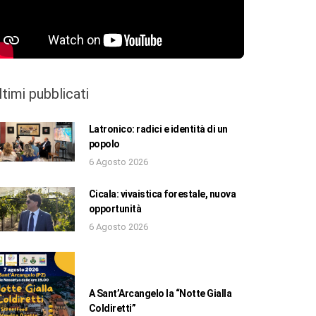
ltimi pubblicati
Latronico: radici e identità di un
popolo
6 Agosto 2026
Cicala: vivaistica forestale, nuova
opportunità
6 Agosto 2026
A Sant’Arcangelo la “Notte Gialla
Coldiretti”