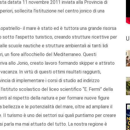
sta datata 11 novembre 2011 inviata alla Provincia di
ori, sollecita l’istituzione nel centro jonico di una
Lopatriello- il mare è stato ed è tuttora una grande risorsa
o sotto l’aspetto turistico, creando strutture ricettive per
U
lle scuole nautiche e strutture ambientali ai tanti lidi
i, un fiore all’occhiello del Mediterraneo. Questi
 riva allo Jonio, creato lavoro formando skipper e attirato
canza. In virtù di questi ottimi risultati raggiunti,
incia di implementare i corsi di studio ad indirizzo
l’istituto scolastico del liceo scientifico “E. Fermi” della
enti al rispetto della natura e per formare nuove figure
 bellezza e le potenzialità del mare, oltre ad ampliare il
. Il turismo è uno dei settori sui quali puntiamo per creare
si parla ma mai attuato del tutto. La nostra regione è