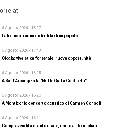
orrelati
6 Agosto 2026 - 18:27
Latronico: radici e identità di un popolo
6 Agosto 2026 - 17:43
Cicala: vivaistica forestale, nuova opportunità
6 Agosto 2026 - 16:25
A Sant’Arcangelo la “Notte Gialla Coldiretti”
6 Agosto 2026 - 16:20
A Monticchio concerto acustico di Carmen Consoli
6 Agosto 2026 - 16:11
Compravendita di auto usate, uomo ai domiciliari