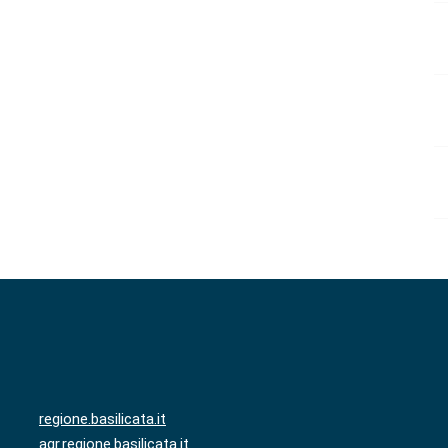
regione.basilicata.it
agr.regione.basilicata.it