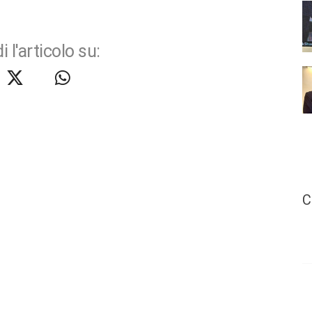
i l'articolo su:
C