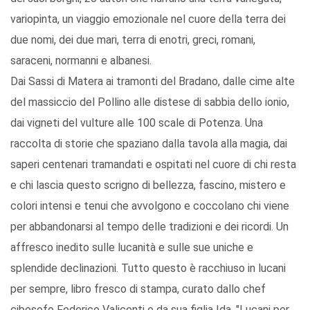
variopinta, un viaggio emozionale nel cuore della terra dei
due nomi, dei due mari, terra di enotri, greci, romani,
saraceni, normanni e albanesi.
Dai Sassi di Matera ai tramonti del Bradano, dalle cime alte
del massiccio del Pollino alle distese di sabbia dello ionio,
dai vigneti del vulture alle 100 scale di Potenza. Una
raccolta di storie che spaziano dalla tavola alla magia, dai
saperi centenari tramandati e ospitati nel cuore di chi resta
e chi lascia questo scrigno di bellezza, fascino, mistero e
colori intensi e tenui che avvolgono e coccolano chi viene
per abbandonarsi al tempo delle tradizioni e dei ricordi. Un
affresco inedito sulle lucanità e sulle sue uniche e
splendide declinazioni. Tutto questo è racchiuso in lucani
per sempre, libro fresco di stampa, curato dallo chef
cibosofo Federico Valicenti e da sua figlia Ida. "Lucani per