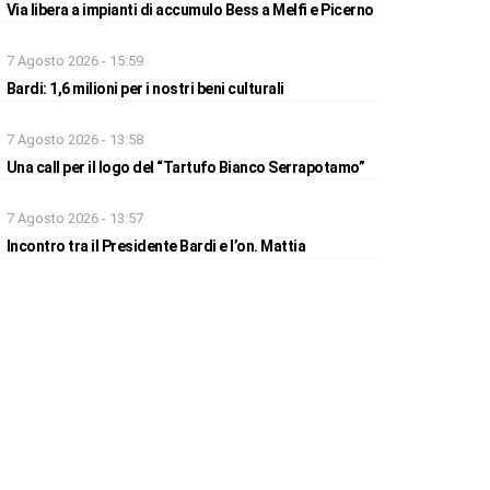
Via libera a impianti di accumulo Bess a Melfi e Picerno
7 Agosto 2026 - 15:59
Bardi: 1,6 milioni per i nostri beni culturali
7 Agosto 2026 - 13:58
Una call per il logo del “Tartufo Bianco Serrapotamo”
7 Agosto 2026 - 13:57
Incontro tra il Presidente Bardi e l’on. Mattia