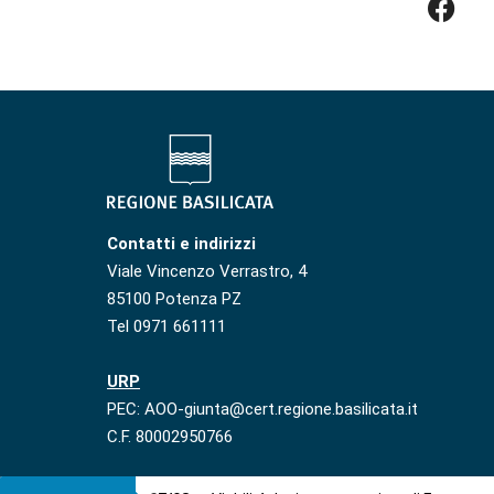
Contatti e indirizzi
Viale Vincenzo Verrastro, 4
85100 Potenza PZ
Tel 0971 661111
URP
PEC: AOO-giunta@cert.regione.basilicata.it
C.F. 80002950766