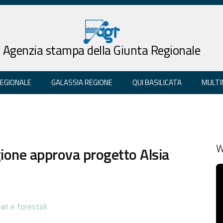
Agenzia stampa della Giunta Regionale
REGIONALE
GALASSIA REGIONE
QUI BASILICATA
MULTI
egione approva progetto Alsia
W
ari e forestali