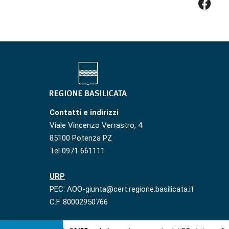
Contatti e indirizzi
Viale Vincenzo Verrastro, 4
85100 Potenza PZ
Tel 0971 661111
URP
PEC: AOO-giunta@cert.regione.basilicata.it
C.F. 80002950766