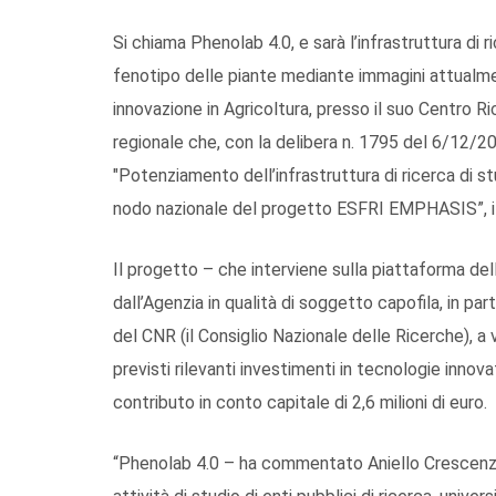
Si chiama Phenolab 4.0, e sarà l’infrastruttura di 
fenotipo delle piante mediante immagini attualme
innovazione in Agricoltura, presso il suo Centro 
regionale che, con la delibera n. 1795 del 6/12/2
"Potenziamento dell’infrastruttura di ricerca di s
nodo nazionale del progetto ESFRI EMPHASIS”, il
Il progetto – che interviene sulla piattaforma del
dall’Agenzia in qualità di soggetto capofila, in pa
del CNR (il Consiglio Nazionale delle Ricerche), 
previsti rilevanti investimenti in tecnologie innova
contributo in conto capitale di 2,6 milioni di euro.
“Phenolab 4.0 – ha commentato Aniello Crescenzi, 