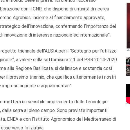
versità e mondo delle imprese, favorendo l’accesso
laborazione con il CNR, che dispone di un'unità di ricerca
erche Agrobios, insieme al finanziamento approvato,
 strategico dell’innovazione, confermando l’importanza del
innovazione di interesse nazionale ed internazionale”.
ogetto triennale dell’ALSIA per il "Sostegno per l’utilizzo
agricole”, a valere sulla sottomisura 2.1 del PSR 2014-2020
e alla Regione Basilicata, si definisce e sostanzia così
er il prossimo triennio, che qualifica ulteriormente i nostri
le imprese agricole e agroalimentari”.
, permetterà un sensibile ampliamento delle tecnologie
ni, dalla serra al pieno campo. Sono previste importanti
icata, ENEA e con l’Istituto Agronomico del Mediterraneo di
esse verso l’iniziativa.