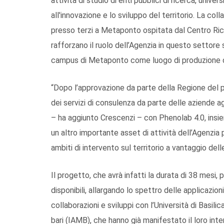
attività di studio di enti pubblici di ricerca, uni
all'innovazione e lo sviluppo del territorio. La col
presso terzi a Metaponto ospitata dal Centro Ric
rafforzano il ruolo dell’Agenzia in questo settore
campus di Metaponto come luogo di produzione di 
“Dopo l’approvazione da parte della Regione del pr
dei servizi di consulenza da parte delle aziende 
– ha aggiunto Crescenzi – con Phenolab 4.0, insiem
un altro importante asset di attività dell’Agenzia p
ambiti di intervento sul territorio a vantaggio del
Il progetto, che avrà infatti la durata di 38 mesi
disponibili, allargando lo spettro delle applicazio
collaborazioni e sviluppi con l’Università di Basil
bari (IAMB), che hanno già manifestato il loro inter