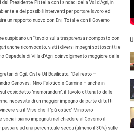
dal Presidente Pittella con i sindaci della Val d'Agri, in
mbiente e dei possibili interventi per portare lavoro ed
uire un rapporto nuovo con Eni, Total e con il Governo
 che auspicano un “tavolo sulla trasparenza ricomposto con
U
ari anche riconvocato, visti i diversi impegni sottoscritti e
ario Ospedale di Villa d'Agri, coinvolgimento maggiore delle
tari di Cgil, Cisl e Uil Basilicata. “Del resto –
sandro Genovesi, Nino Falotico e Carmine – anche in
 sul cosiddetto ‘memorandum’, il tavolo ottenuto dalle
norma, necessita di un maggior impegno da parte di tutti
incere sia il Mise che il ‘più ostico’ Ministero
 sociali siamo impegnati nel chiedere al Governo il
 passare ad una percentuale secca (almeno il 30%) sulle