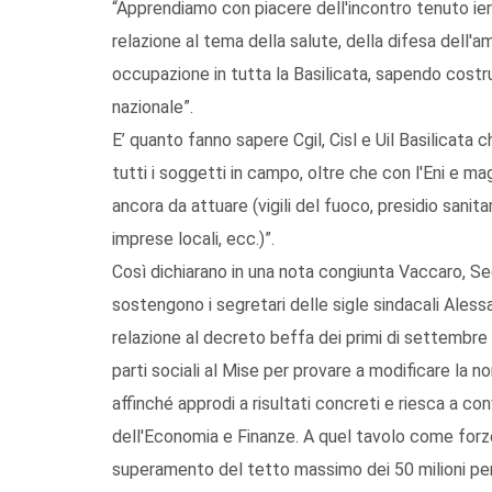
“Apprendiamo con piacere dell'incontro tenuto ieri 
relazione al tema della salute, della difesa dell'a
occupazione in tutta la Basilicata, sapendo costr
nazionale”.
E’ quanto fanno sapere Cgil, Cisl e Uil Basilicata
tutti i soggetti in campo, oltre che con l'Eni e mag
ancora da attuare (vigili del fuoco, presidio sanit
imprese locali, ecc.)”.
Così dichiarano in una nota congiunta Vaccaro, Segre
sostengono i segretari delle sigle sindacali Ales
relazione al decreto beffa dei primi di settembre
parti sociali al Mise per provare a modificare la 
affinché approdi a risultati concreti e riesca a conv
dell'Economia e Finanze. A quel tavolo come forze
superamento del tetto massimo dei 50 milioni per