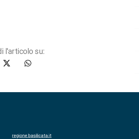
i l'articolo su:
regione.basilicata.it