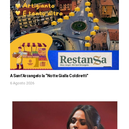
A Sant’Arcangelo la “Notte Gialla Coldiretti”
6 Agosto 2026