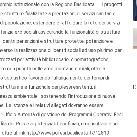
ership istituzionale con la Regione Basilicata. I progetti
 strutture finalizzate a prestazioni di servizi sanitari e
 di popolazione; estendere e rafforzare la rete dei servizi
infanzia e/o sociali assicurando la funzionalità di strutture
ie, centri per anziani e strutture protette; potenziare e
averso la realizzazione di ‘centri sociali ad uso plurimo’ per
trezzati per attività bibliotecarie, cinematografiche,
ero con priorità nelle aree montane e rurali; oltre a
izio scolastico favorendo l’allungamento dei tempi di
C
trutturale e funzionale dei plessi esistenti, il
curezza ambientale, sostenendo l’introduzione di nuove
. Le istanze e i relativi allegati dovranno essere
ll’Ufficio Autorità di gestione dei Programmi Operativi Fesr
fila dei Pois e ai potenziali beneficiari, è consultabile sui
, oltre al link http://www.pofesr.basilicata.it//12819