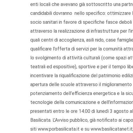
enti locali che avevano già sottoscritto una partn
candidabili dovranno nello specifico: ottimizzare le
socio sanitari in favore di specifiche fasce deboli
attraverso la realizzazione di infrastrutture per l’
quali centri di accoglienza, asili nido, case famigl
qualificare l’offerta di servizi per la comunità attr
lo svolgimento di attività culturali (come spazi at
teatrali ed espositive), sportive e per il tempo lib
incentivare la riqualificazione del patrimonio edil
apertura delle scuole attraverso il miglioramento s
potenziamento dell’efficienza energetica e la si
tecnologie della comunicazione e dell’informazione
presentati entro le ore 14.00 di lunedì 3 agosto a
Basilicata. L’Avviso pubblico, già notificato ai capo
siti www.porbasilicata.it e su www.basilicatanet.it