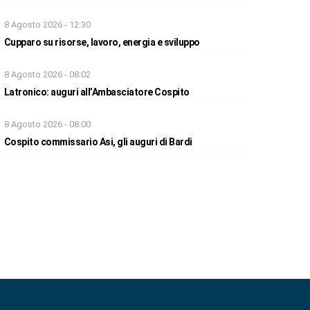
8 Agosto 2026 - 12:30
Cupparo su risorse, lavoro, energia e sviluppo
8 Agosto 2026 - 08:02
Latronico: auguri all’Ambasciatore Cospito
8 Agosto 2026 - 08:00
Cospito commissario Asi, gli auguri di Bardi