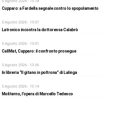
5 Agosto 2026 - 15:18
Cupparo: a Fardella segnale contro lo spopolamento
5 Agosto 2026 - 15:07
Latronico incontra la dottoressa Calabrò
5 Agosto 2026 - 15:01
CallMat, Cupparo: il confronto prosegue
5 Agosto 2026 - 13:36
In libreria “Il gitano in poltrona” di Lalinga
5 Agosto 2026 - 13:14
Moliterno, l’opera di Marcello Tedesco