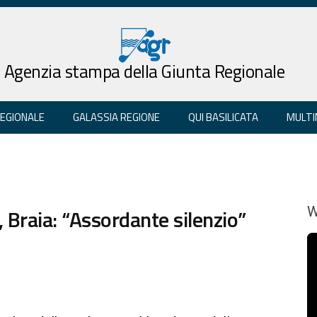
Agenzia stampa della Giunta Regionale
REGIONALE
GALASSIA REGIONE
QUI BASILICATA
MULTI
, Braia: “Assordante silenzio”
W