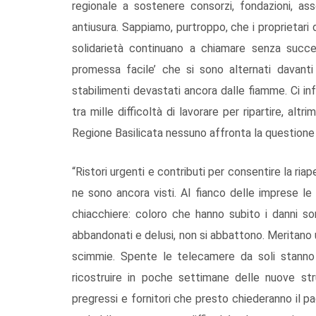
regionale a sostenere consorzi, fondazioni, a
antiusura. Sappiamo, purtroppo, che i proprietari d
solidarietà continuano a chiamare senza success
promessa facile’ che si sono alternati davant
stabilimenti devastati ancora dalle fiamme. Ci i
tra mille difficoltà di lavorare per ripartire, al
Regione Basilicata nessuno affronta la question
“Ristori urgenti e contributi per consentire la ri
ne sono ancora visti. Al fianco delle imprese le
chiacchiere: coloro che hanno subito i danni son
abbandonati e delusi, non si abbattono. Meritano un
scimmie. Spente le telecamere da soli stanno
ricostruire in poche settimane delle nuove stru
pregressi e fornitori che presto chiederanno il 