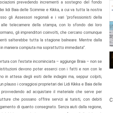
ssociazioni prevedendo incrementi a sostegno del fondo
ei lidi Baia delle Scimmie e Kikka, a cui va tutta la nostra
o gli Assessori regionali e i vari ‘professionisti della
i alle telecamere della stampa, con lo sfondo dei loro
nformano, gli imprenditori coinvolti, che cercano comunque
trimenti salterebbe tutta la stagione balneare. Mentre dalla
e in maniera compiuta ma soprattutto immediata”.
apertura con l’estate incominciata – aggiunge Braia – non se
 istituzioni devono poter esserci con i fatti e non con le
o in attesa degli esiti delle indagini ma, seppur colpiti,
 plauso i coraggiosi proprietari dei Lidi Kikka e Baia delle
 provvedendo ad acquistare il materiale che serve per
tture che possano offrire servizi ai turisti, con debiti
C
pagamento di quanto consegnato. Senza aiuti dalla regione,