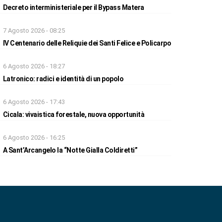
Decreto interministeriale per il Bypass Matera
7 Agosto 2026 - 08:25
IV Centenario delle Reliquie dei Santi Felice e Policarpo
6 Agosto 2026 - 18:27
Latronico: radici e identità di un popolo
6 Agosto 2026 - 17:43
Cicala: vivaistica forestale, nuova opportunità
6 Agosto 2026 - 16:25
A Sant’Arcangelo la “Notte Gialla Coldiretti”