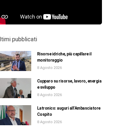
ltimi pubblicati
Risorse idriche, più capillare il
monitoraggio
8 Agosto 2026
Cupparo su risorse, lavoro, energia
e sviluppo
8 Agosto 2026
Latronico: auguri all’Ambasciatore
Cospito
8 Agosto 2026