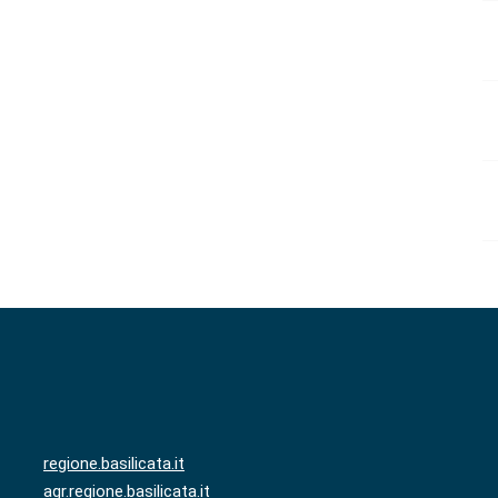
regione.basilicata.it
agr.regione.basilicata.it