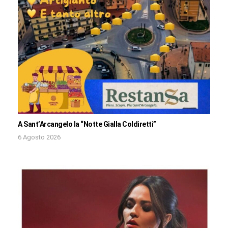
A Sant’Arcangelo la “Notte Gialla Coldiretti”
6 Agosto 2026