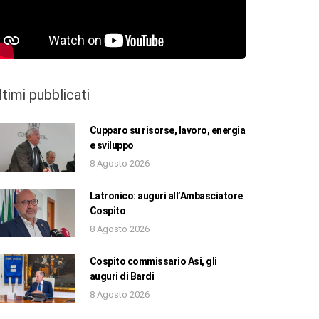
ltimi pubblicati
Cupparo su risorse, lavoro, energia
e sviluppo
8 Agosto 2026
Latronico: auguri all’Ambasciatore
Cospito
8 Agosto 2026
Cospito commissario Asi, gli
auguri di Bardi
8 Agosto 2026