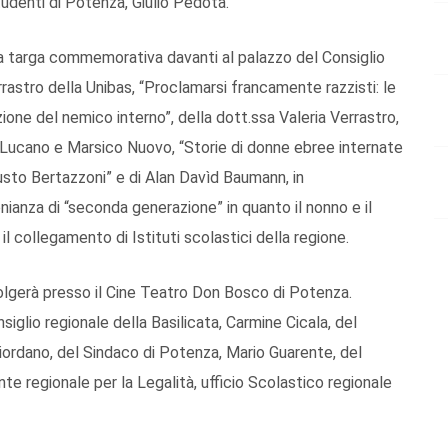
tudenti di Potenza, Giulio Pedota.
na targa commemorativa davanti al palazzo del Consiglio
rrastro della Unibas, “Proclamarsi francamente razzisti: le
reazione del nemico interno”, della dott.ssa Valeria Verrastro,
o Lucano e Marsico Nuovo, “Storie di donne ebree internate
usto Bertazzoni” e di Alan Davìd Baumann, in
anza di “seconda generazione” in quanto il nonno e il
 il collegamento di Istituti scolastici della regione.
i svolgerà presso il Cine Teatro Don Bosco di Potenza.
nsiglio regionale della Basilicata, Carmine Cicala, del
Giordano, del Sindaco di Potenza, Mario Guarente, del
te regionale per la Legalità, ufficio Scolastico regionale