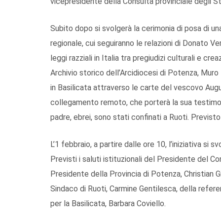
vicepresidente della Consulta provinciale degli S
Subito dopo si svolgerà la cerimonia di posa di u
regionale, cui seguiranno le relazioni di Donato Ve
leggi razziali in Italia tra pregiudizi culturali e c
Archivio storico dell’Arcidiocesi di Potenza, Mur
in Basilicata attraverso le carte del vescovo Aug
collegamento remoto, che porterà la sua testimoni
padre, ebrei, sono stati confinati a Ruoti. Previsto
L’1 febbraio, a partire dalle ore 10, l’iniziativa s
Previsti i saluti istituzionali del Presidente del Co
Presidente della Provincia di Potenza, Christian 
Sindaco di Ruoti, Carmine Gentilesca, della referen
per la Basilicata, Barbara Coviello.