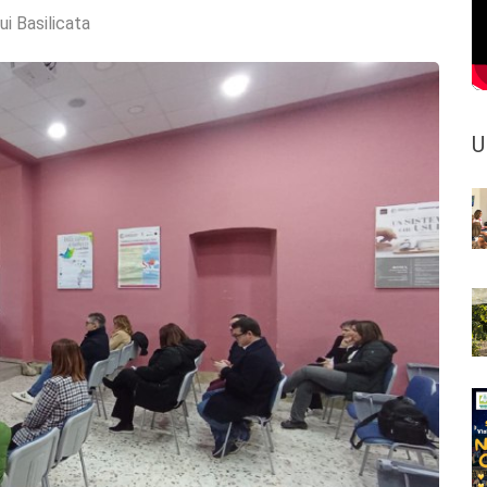
ui Basilicata
U