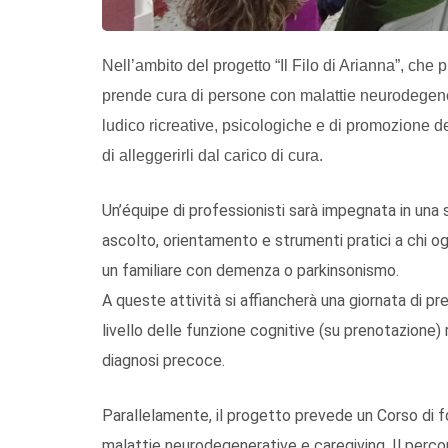
Nell’ambito del progetto “Il Filo di Arianna”, che 
prende cura di persone con malattie neurodegenerat
ludico ricreative, psicologiche e di promozione d
di alleggerirli dal carico di cura.
Un’équipe di professionisti sarà impegnata in una se
ascolto, orientamento e strumenti pratici a chi ogn
un familiare con demenza o parkinsonismo.
A queste attività si affiancherà una giornata di p
livello delle funzione cognitive (su prenotazione) 
diagnosi precoce.
Parallelamente, il progetto prevede un Corso di f
malattie neurodegenerative e caregiving. Il percors