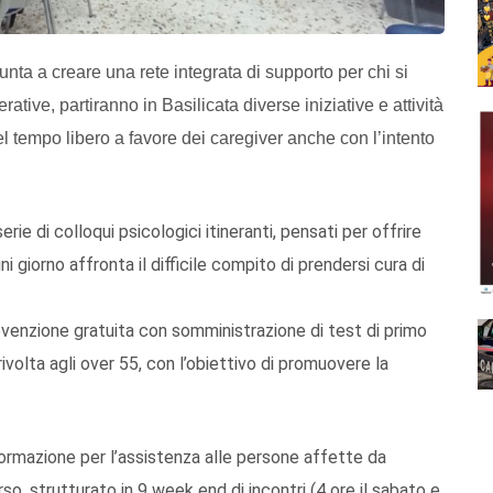
punta a creare una rete integrata di supporto per chi si
ive, partiranno in Basilicata diverse iniziative e attività
el tempo libero a favore dei caregiver anche con l’intento
rie di colloqui psicologici itineranti, pensati per offrire
i giorno affronta il difficile compito di prendersi cura di
revenzione gratuita con somministrazione di test di primo
rivolta agli over 55, con l’obiettivo di promuovere la
ormazione per l’assistenza alle persone affette da
o, strutturato in 9 week end di incontri (4 ore il sabato e