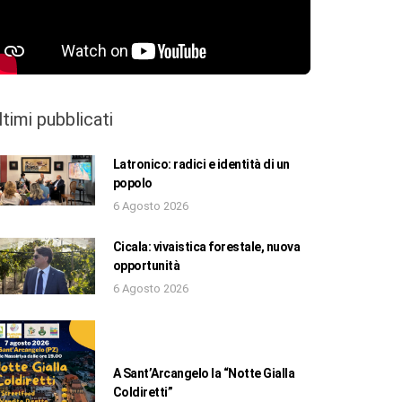
ltimi pubblicati
Latronico: radici e identità di un
popolo
6 Agosto 2026
Cicala: vivaistica forestale, nuova
opportunità
6 Agosto 2026
A Sant’Arcangelo la “Notte Gialla
Coldiretti”