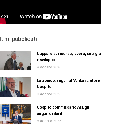
ltimi pubblicati
Cupparo su risorse, lavoro, energia
e sviluppo
8 Agosto 2026
Latronico: auguri all’Ambasciatore
Cospito
8 Agosto 2026
Cospito commissario Asi, gli
auguri di Bardi
8 Agosto 2026