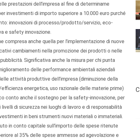
le prestazioni dell’impresa al fine di determinarne
er investimenti di importo superiore a 10.000 euro purché
vento: innovazioni di processo/prodotto/servizio, eco-
va e safety innovazione.
one compresa anche quella per l’implementazione di nuove
ativi cambiamenti nella promozione dei prodotti o nelle
pubblicità. Significativa anche la misura per chi punta
il miglioramento delle performance ambientali aziendali
delle attività produttive dell’impresa (diminuzione della
io/efficienza energetica, uso razionale delle materie prime)
C
poco conto anche il sostegno per la safety-innovazione, per
livelli di sicurezza nei luoghi di lavoro e di responsabilità
vestimenti in beni strumenti nuovi materiali o immateriali.
to in conto capitale sull’importo delle spese ritenute
uperiore al 35% delle spese ammesse ad agevolazione e