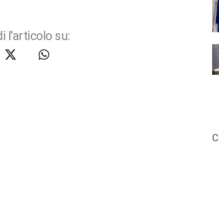
i l'articolo su:
C