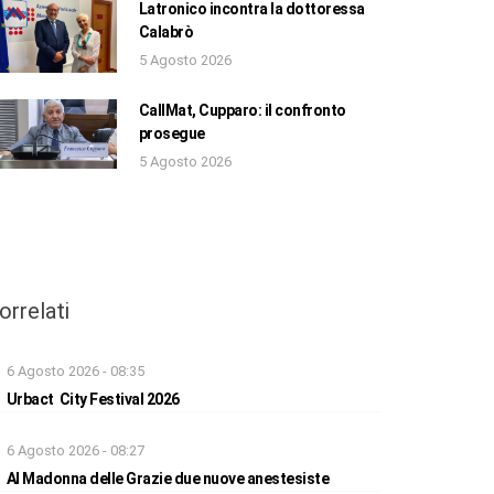
Latronico incontra la dottoressa
Calabrò
5 Agosto 2026
CallMat, Cupparo: il confronto
prosegue
5 Agosto 2026
orrelati
6 Agosto 2026 - 08:35
Urbact City Festival 2026
6 Agosto 2026 - 08:27
Al Madonna delle Grazie due nuove anestesiste