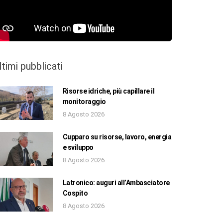
ltimi pubblicati
Risorse idriche, più capillare il
monitoraggio
8 Agosto 2026
Cupparo su risorse, lavoro, energia
e sviluppo
8 Agosto 2026
Latronico: auguri all’Ambasciatore
Cospito
8 Agosto 2026