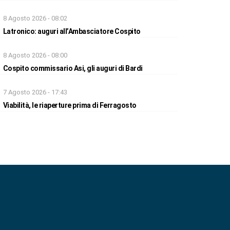
8 Agosto 2026 - 08:02
Latronico: auguri all’Ambasciatore Cospito
8 Agosto 2026 - 08:00
Cospito commissario Asi, gli auguri di Bardi
7 Agosto 2026 - 17:43
Viabilità, le riaperture prima di Ferragosto