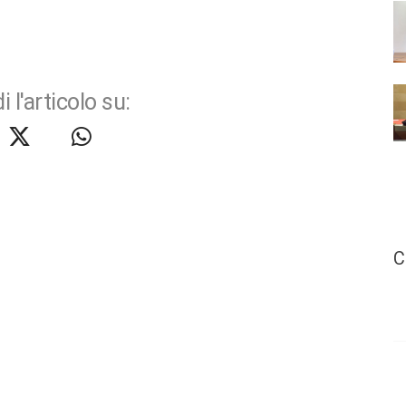
i l'articolo su:
C