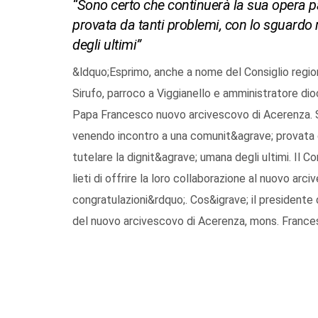
“Sono certo che continuerà la sua opera 
provata da tanti problemi, con lo sguardo r
degli ultimi”
&ldquo;Esprimo, anche a nome del Consiglio regiona
Sirufo, parroco a Viggianello e amministratore di
Papa Francesco nuovo arcivescovo di Acerenza. S
venendo incontro a una comunit&agrave; provata da
tutelare la dignit&agrave; umana degli ultimi. Il Con
lieti di offrire la loro collaborazione al nuovo arc
congratulazioni&rdquo;. Cos&igrave; il presidente
del nuovo arcivescovo di Acerenza, mons. Frances