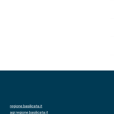
regione.basilicata.it
agr.regione.basilicata.it