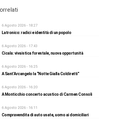
orrelati
6 Agosto 2026 - 18:27
Latronico: radici e identità di un popolo
6 Agosto 2026 - 17:43
Cicala: vivaistica forestale, nuova opportunità
6 Agosto 2026 - 16:25
A Sant’Arcangelo la “Notte Gialla Coldiretti”
6 Agosto 2026 - 16:20
A Monticchio concerto acustico di Carmen Consoli
6 Agosto 2026 - 16:11
Compravendita di auto usate, uomo ai domiciliari