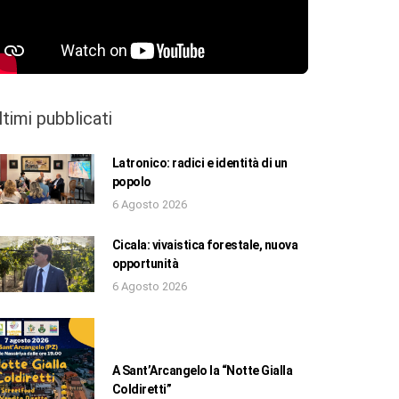
ltimi pubblicati
Latronico: radici e identità di un
popolo
6 Agosto 2026
Cicala: vivaistica forestale, nuova
opportunità
6 Agosto 2026
A Sant’Arcangelo la “Notte Gialla
Coldiretti”