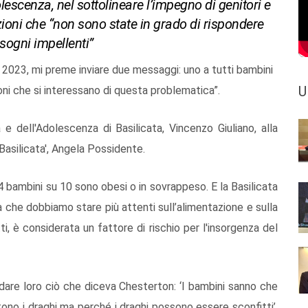
olescenza, nel sottolineare l’impegno di genitori e
zioni che “non sono state in grado di rispondere
sogni impellenti”
 2023, mi preme inviare due messaggi: uno a tutti bambini
U
zioni che si interessano di questa problematica”.
 e dell'Adolescenza di Basilicata, Vincenzo Giuliano, alla
 Basilicata', Angela Possidente.
 4 bambini su 10 sono obesi o in sovrappeso. E la Basilicata
fica che dobbiamo stare più attenti sull’alimentazione e sulla
tti, è considerata un fattore di rischio per l'insorgenza del
ordare loro ciò che diceva Chesterton: ‘I bambini sanno che
ono i draghi ma perché i draghi possono essere sconfitti’.