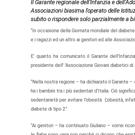
Il Garante regionale dell’Infanzia e dell’Ad
Associazioni biasima l'operato delle Istitu
subito o rispondere solo parzialmente a bi
“In occasione della Giornata mondiale del diabete
e i ragazzi ed un altro ai genitori ed alle Associa
E’ quanto ha comunicato il Garante dell'Infanzia
presidente dell' 'Associazione Giovani diabetici di
“Nella nostra regione – ha dichiarato il Garante –
ha i bambini tra i più sedentari d’Italia. Ciò signi
sedentarietà per evitare l’obesità. L’obesità, infa
diabete di tipo 2”.
“Ai genitori – ha continuato Giuliano – vorrei ric
le fiabe sono vere non perché ci dicono che esist