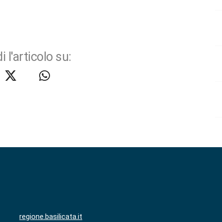
i l'articolo su:
regione.basilicata.it