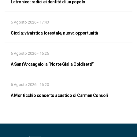
Latronico: radici e identità di un popolo
6 Agosto 2026 - 17:43
Cicala: vivaistica forestale, nuova opportunità
6 Agosto 2026 - 16:25
A Sant’Arcangelo la “Notte Gialla Coldiretti”
6 Agosto 2026 - 16:20
A Monticchio concerto acustico di Carmen Consoli