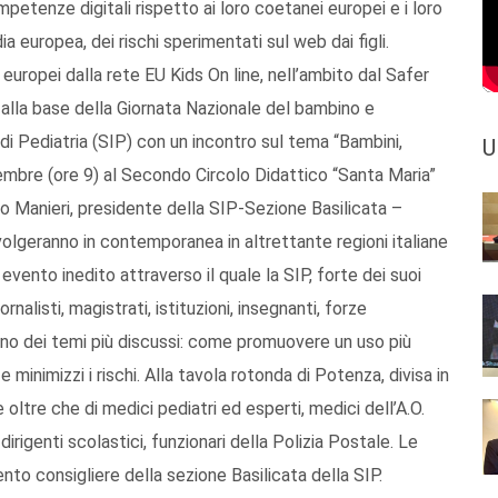
mpetenze digitali rispetto ai loro coetanei europei e i loro
 europea, dei rischi sperimentati sul web dai figli.
si europei dalla rete EU Kids On line, nell’ambito dal Safer
lla base della Giornata Nazionale del bambino e
di Pediatria (SIP) con un incontro sul tema “Bambini,
U
bre (ore 9) al Secondo Circolo Didattico “Santa Maria”
rgio Manieri, presidente della SIP-Sezione Basilicata –
olgeranno in contemporanea in altrettante regioni italiane
 evento inedito attraverso il quale la SIP, forte dei suoi
ornalisti, magistrati, istituzioni, insegnanti, forze
u uno dei temi più discussi: come promuovere un uso più
minimizzi i rischi. Alla tavola rotonda di Potenza, divisa in
 oltre che di medici pediatri ed esperti, medici dell’A.O.
irigenti scolastici, funzionari della Polizia Postale. Le
nto consigliere della sezione Basilicata della SIP.