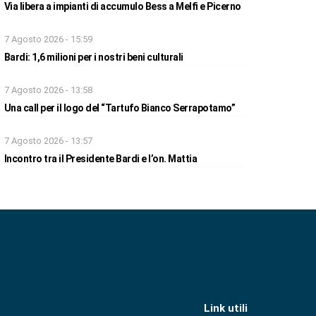
Via libera a impianti di accumulo Bess a Melfi e Picerno
7 Agosto 2026 - 15:59
Bardi: 1,6 milioni per i nostri beni culturali
7 Agosto 2026 - 13:58
Una call per il logo del “Tartufo Bianco Serrapotamo”
7 Agosto 2026 - 13:57
Incontro tra il Presidente Bardi e l’on. Mattia
Link utili