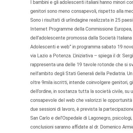
I bambini e gli adolescenti italiani hanno minori co
genitori sono meno consapevoli, rispetto alla media
Sono i risultati di un’indagine realizzata in 25 pae
Internet Programme della Commissione Europea, a
dell’adolescente promossa dalla Società Italiana 
Adolescenti e web” in programma sabato 19 novem
via Lazio a Potenza. L’iniziativa – spiega il dr. Se
rappresenta una delle 19 tavole rotonde che si sv
nell’ambito degli Stati Generali della Pediatria. Un
oltre 9mila iscritti, intende coinvolgere genitori, gi
dell’ordine, in sostanza tutta la società civile, s
consapevole del web che valorizzi le opportunità e 
due sessioni di lavoro, è prevista la partecipazione
San Carlo e del’Ospedale di Lagonegro, psicologi, d
conclusioni saranno affidate al dr. Domenico Armie