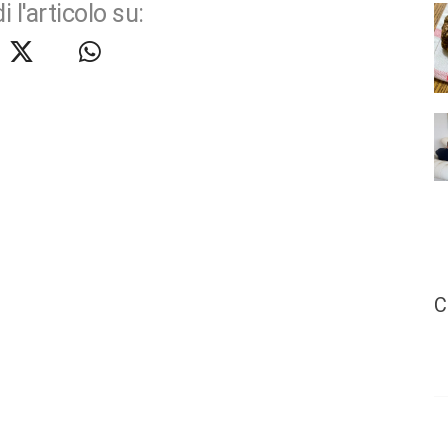
i l'articolo su:
C