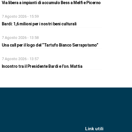
Via libera a impianti di accumulo Bess a Melfi e Picerno
7 Agosto 2026 - 15:59
Bardi: 1,6 milioni per i nostri beni culturali
7 Agosto 2026 - 13:58
Una call per il logo del “Tartufo Bianco Serrapotamo”
7 Agosto 2026 - 13:57
Incontro tra il Presidente Bardi e l’on. Mattia
Link utili