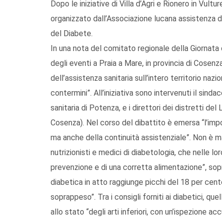
Dopo le iniziative di Villa d’Agri e Rionero in Vultur
organizzato dall’Associazione lucana assistenza d
del Diabete.
In una nota del comitato regionale della Giornata 
degli eventi a Praia a Mare, in provincia di Cosenza
dell’assistenza sanitaria sull’intero territorio naz
contermini”. All’iniziativa sono intervenuti il sindac
sanitaria di Potenza, e i direttori dei distretti de
Cosenza). Nel corso del dibattito è emersa “l’impor
ma anche della continuità assistenziale”. Non è m
nutrizionisti e medici di diabetologia, che nelle lo
prevenzione e di una corretta alimentazione”, sop
diabetica in atto raggiunge picchi del 18 per cent
soprappeso”. Tra i consigli forniti ai diabetici, qu
allo stato “degli arti inferiori, con un’ispezione ac