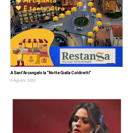
A Sant’Arcangelo la “Notte Gialla Coldiretti”
6 Agosto 2026