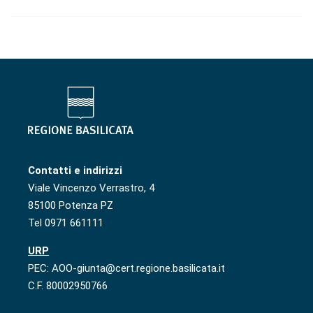
Contatti e indirizzi
Viale Vincenzo Verrastro, 4
85100 Potenza PZ
Tel 0971 661111
URP
PEC: AOO-giunta@cert.regione.basilicata.it
C.F. 80002950766