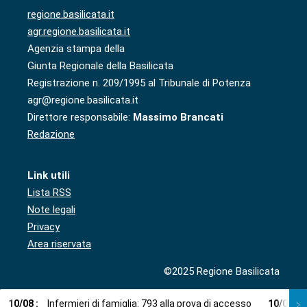
regione.basilicata.it
agr.regione.basilicata.it
Agenzia stampa della
Giunta Regionale della Basilicata
Registrazione n. 209/1995 al Tribunale di Potenza
agr@regione.basilicata.it
Direttore responsabile:
Massimo Brancati
Redazione
Link utili
Lista RSS
Note legali
Privacy
Area riservata
©2025 Regione Basilicata
10
/
08
:
Infermieri di famiglia: 793 alla prova di accesso
10
/
08
: