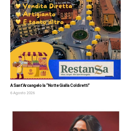
A Sant’Arcangelo la “Notte Gialla Coldiretti”
6 Agosto 2026