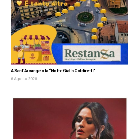
A Sant’Arcangelo la “Notte Gialla Coldiretti”
6 Agosto 2026