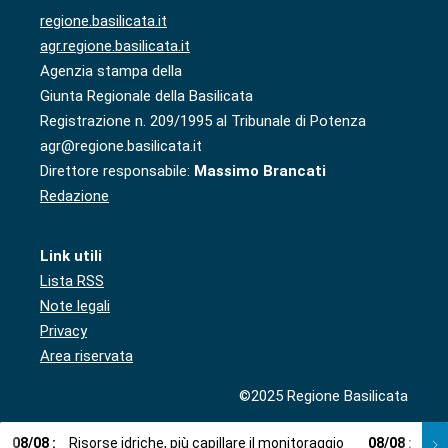
regione.basilicata.it
agr.regione.basilicata.it
Agenzia stampa della
Giunta Regionale della Basilicata
Registrazione n. 209/1995 al Tribunale di Potenza
agr@regione.basilicata.it
Direttore responsabile:
Massimo Brancati
Redazione
Link utili
Lista RSS
Note legali
Privacy
Area riservata
©2025 Regione Basilicata
08
/
08
:
Risorse idriche, più capillare il monitoraggio
08
/
08
:
Cup