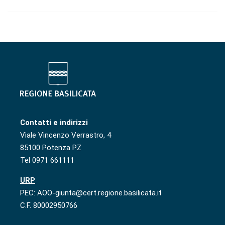
Contatti e indirizzi
Viale Vincenzo Verrastro, 4
85100 Potenza PZ
Tel 0971 661111
URP
PEC: AOO-giunta@cert.regione.basilicata.it
C.F. 80002950766