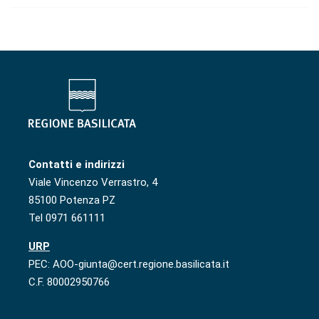
Contatti e indirizzi
Viale Vincenzo Verrastro, 4
85100 Potenza PZ
Tel 0971 661111
URP
PEC: AOO-giunta@cert.regione.basilicata.it
C.F. 80002950766