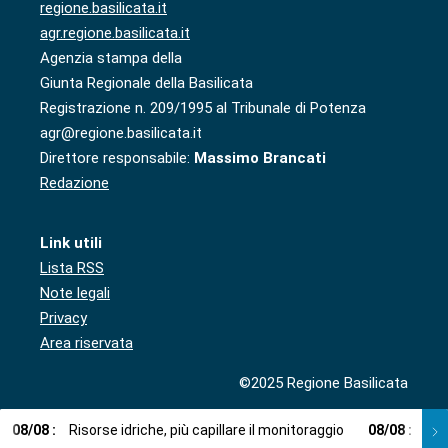
regione.basilicata.it
agr.regione.basilicata.it
Agenzia stampa della
Giunta Regionale della Basilicata
Registrazione n. 209/1995 al Tribunale di Potenza
agr@regione.basilicata.it
Direttore responsabile:
Massimo Brancati
Redazione
Link utili
Lista RSS
Note legali
Privacy
Area riservata
©2025 Regione Basilicata
08
/
08
:
Risorse idriche, più capillare il monitoraggio
08
/
08
:
Cup