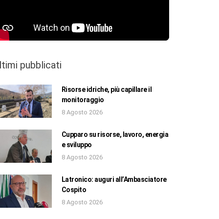
ltimi pubblicati
Risorse idriche, più capillare il
monitoraggio
8 Agosto 2026
Cupparo su risorse, lavoro, energia
e sviluppo
8 Agosto 2026
Latronico: auguri all’Ambasciatore
Cospito
8 Agosto 2026