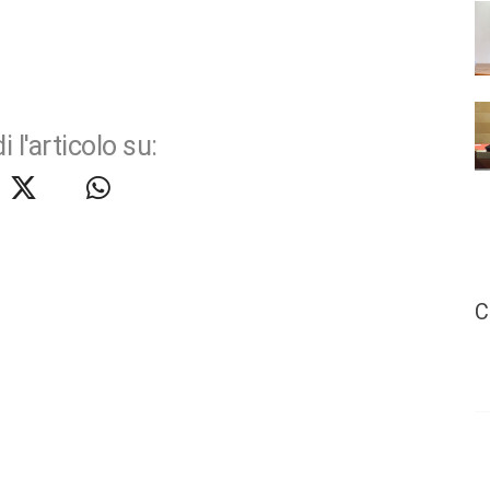
i l'articolo su:
C