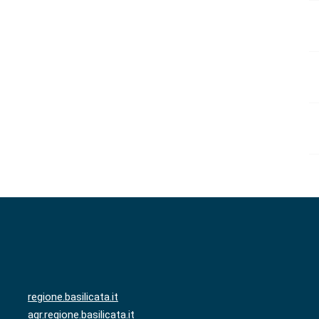
regione.basilicata.it
agr.regione.basilicata.it