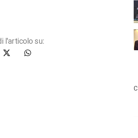
i l'articolo su:
C