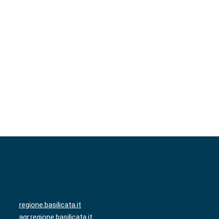
regione.basilicata.it
agr.regione.basilicata.it