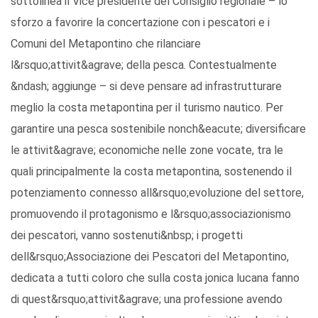
sottolinea il Vice presidente del Consiglio regionale – lo
sforzo a favorire la concertazione con i pescatori e i
Comuni del Metapontino che rilanciare
l&rsquo;attivit&agrave; della pesca. Contestualmente
&ndash; aggiunge – si deve pensare ad infrastrutturare
meglio la costa metapontina per il turismo nautico. Per
garantire una pesca sostenibile nonch&eacute; diversificare
le attivit&agrave; economiche nelle zone vocate, tra le
quali principalmente la costa metapontina, sostenendo il
potenziamento connesso all&rsquo;evoluzione del settore,
promuovendo il protagonismo e l&rsquo;associazionismo
dei pescatori, vanno sostenuti&nbsp; i progetti
dell&rsquo;Associazione dei Pescatori del Metapontino,
dedicata a tutti coloro che sulla costa jonica lucana fanno
di quest&rsquo;attivit&agrave; una professione avendo