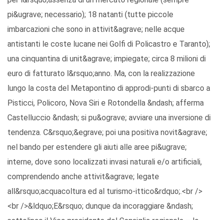
pi&ugrave; necessario); 18 natanti (tutte piccole
imbarcazioni che sono in attivit&agrave; nelle acque
antistanti le coste lucane nei Golfi di Policastro e Taranto);
una cinquantina di unit&agrave; impiegate; circa 8 milioni di
euro di fatturato l&rsquo;anno. Ma, con la realizzazione
lungo la costa del Metapontino di approdi-punti di sbarco a
Pisticci, Policoro, Nova Siri e Rotondella &ndash; afferma
Castelluccio &ndash; si pu&ograve; avviare una inversione di
tendenza. C&rsquo;&egrave; poi una positiva novit&agrave;
nel bando per estendere gli aiuti alle aree pi&ugrave;
interne, dove sono localizzati invasi naturali e/o artificiali,
comprendendo anche attivit&agrave; legate
all&rsquo;acquacoltura ed al turismo-ittico&rdquo;.<br />
<br />&ldquo;E&rsquo; dunque da incoraggiare &ndash;