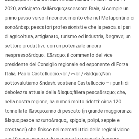
2020, anticipato dall&rsquo;assessore Braia, si compie un
primo passo verso il riconoscimento che nel Metapontino ci
sono&nbsp; pescatori professionisti e che la pesca, al pari
di agricoltura, artigianato, turismo ed industria, &egrave; un
settore produttivo con un potenziale ancora
inespresso&rdquo;. E&rsquo; il commento del vice
presidente del Consiglio regionale ed esponente di Forza
Italia, Paolo Castelluccio.<br /><br />&ldquo;Non
sottovalutiamo &ndash; sostiene Castelluccio – i punti di
debolezza attuale della &lsquo;filiera pesca&rsquo; che,
nella nostra regione, ha numeri molto ridotti: circa 120
tonnellate l&rsquo;anno di pescato (in grande maggioranza
&lsquo;pesce azzurro&rsquo;, spigole, polipi, seppie e
crostacei) che finisce nei mercati ittici delle regioni vicine
per l&rsquo;assenza di un mercato regionale (sempre