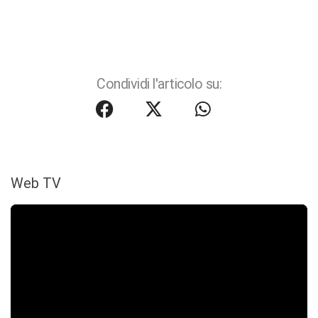
Condividi l'articolo su:
Web TV