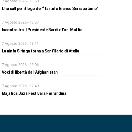
7 Agosto 2026 - 13:58
Una call per il logo del “Tartufo Bianco Serrapotamo”
7 Agosto 2026 - 13:57
Incontro tra il Presidente Bardi e l’on. Mattia
7 Agosto 2026 - 13:11
La ninfa Siringa torna a Sant’Ilario di Atella
7 Agosto 2026 - 13:06
Voci di libertà dall’Afghanistan
7 Agosto 2026 - 12:49
Majatica Jazz Festival a Ferrandina