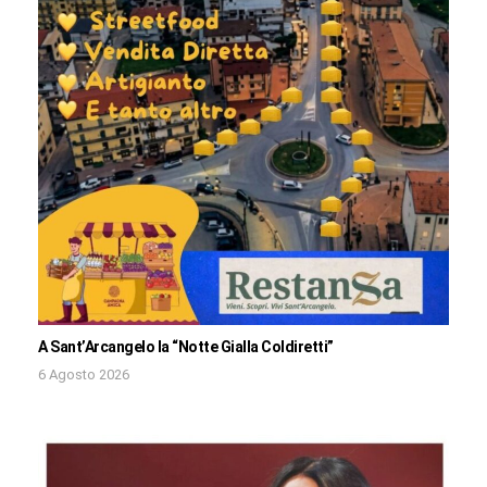
A Sant’Arcangelo la “Notte Gialla Coldiretti”
6 Agosto 2026