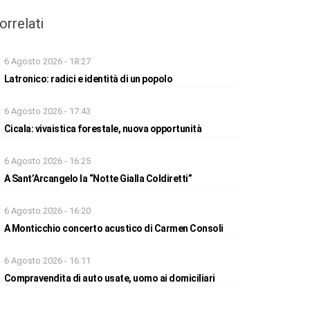
orrelati
6 Agosto 2026 - 18:27
Latronico: radici e identità di un popolo
6 Agosto 2026 - 17:43
Cicala: vivaistica forestale, nuova opportunità
6 Agosto 2026 - 16:25
A Sant’Arcangelo la “Notte Gialla Coldiretti”
6 Agosto 2026 - 16:20
A Monticchio concerto acustico di Carmen Consoli
6 Agosto 2026 - 16:11
Compravendita di auto usate, uomo ai domiciliari