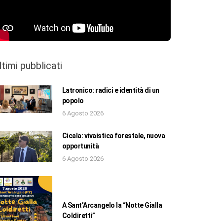
ltimi pubblicati
Latronico: radici e identità di un
popolo
6 Agosto 2026
Cicala: vivaistica forestale, nuova
opportunità
6 Agosto 2026
A Sant’Arcangelo la “Notte Gialla
Coldiretti”