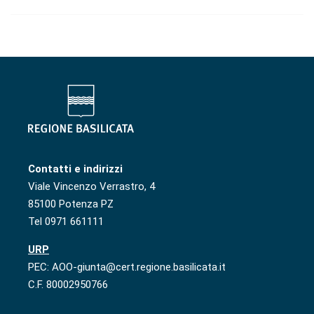
Contatti e indirizzi
Viale Vincenzo Verrastro, 4
85100 Potenza PZ
Tel 0971 661111
URP
PEC: AOO-giunta@cert.regione.basilicata.it
C.F. 80002950766