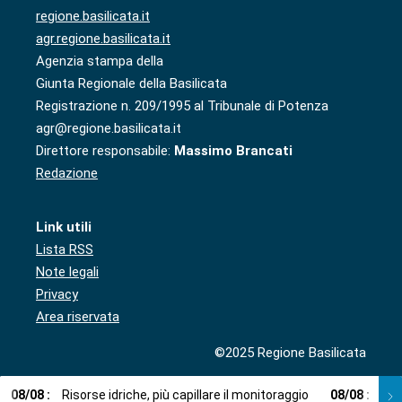
regione.basilicata.it
agr.regione.basilicata.it
Agenzia stampa della
Giunta Regionale della Basilicata
Registrazione n. 209/1995 al Tribunale di Potenza
agr@regione.basilicata.it
Direttore responsabile:
Massimo Brancati
Redazione
Link utili
Lista RSS
Note legali
Privacy
Area riservata
©2025 Regione Basilicata
08
/
08
:
Risorse idriche, più capillare il monitoraggio
08
/
08
:
Cup