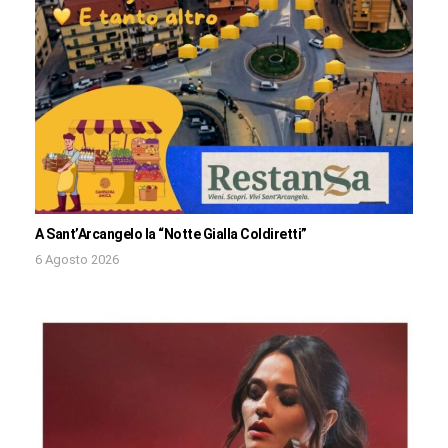
A Sant’Arcangelo la “Notte Gialla Coldiretti”
6 Agosto 2026