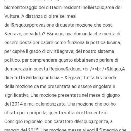
biomonitoraggio dei cittadini residenti nell&rsquo;area del
Vulture. A distanza di oltre sei mesi
dall&rsquo;approvazione di questa mozione che cosa
&egrave; accaduto? E&rsquo; una domanda che merita di
essere posta per capire come funziona la politica lucana,
per capire il grado di civilt&agrave; del nostro sistema
politico, per comprendere quanto abbai senso parlare di
democrazia in questa Regione&rdquo;.<br /><br />&ldquo;A
dirla tutta &ndash;continua – &egrave; tutta la vicenda
della mozione da me presentata ad essere singolare e
significativa. Una mozione presentata nel mese di giugno
del 2014 e mai calendarizzata. Una mozione che poi ho
ritirato per riproporla, questa volta direttamente in
Consiglio regionale, con carattere d&rsquo;urgenza, a
maggio del 2015. Una mozione messa ai voti il 5 maggio che