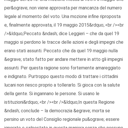
per&ograve; non viene approvata per mancanza del numero
legale al momento del voto. Una mozione infine riproposta
e, finalmente approvata, il 19 maggio 2015&rdquo;.<br /><br
/>&ldquo;Peccato &ndash; dice Leggieri – che da quel 19
maggio si perdono le tracce delle azioni e degli impegni che
erano stati assunti. Peccato che da quel 19 maggio nulla
&egrave; stato fatto per andare mettere in atto gli impegni
assunti. Per questa ragione sono fortemente amareggiato
e indignato. Purtroppo questo modo di trattare i cittadini
lucani non riesco proprio a tollerarlo. Si gioca con la salute
della gente. Si ingannano le persone. Si usano le
istituzioni&rdquo;.<br /><br />&ldquo;In questa Regione
&ndash; conclude – la democrazia &egrave; morta se
persino un voto del Consiglio regionale pu&ograve; essere
ignorato e calpestato in questa maniera senza che nessuno