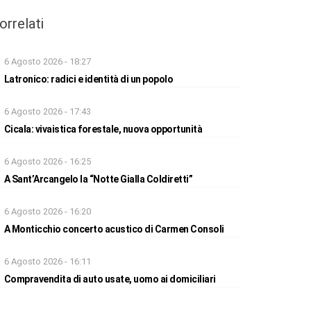
orrelati
6 Agosto 2026 - 18:27
Latronico: radici e identità di un popolo
6 Agosto 2026 - 17:43
Cicala: vivaistica forestale, nuova opportunità
6 Agosto 2026 - 16:25
A Sant’Arcangelo la “Notte Gialla Coldiretti”
6 Agosto 2026 - 16:20
A Monticchio concerto acustico di Carmen Consoli
6 Agosto 2026 - 16:11
Compravendita di auto usate, uomo ai domiciliari