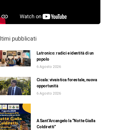
ltimi pubblicati
Latronico: radici e identità di un
popolo
6 Agosto 2026
Cicala: vivaistica forestale, nuova
opportunità
6 Agosto 2026
A Sant’Arcangelo la “Notte Gialla
Coldiretti”