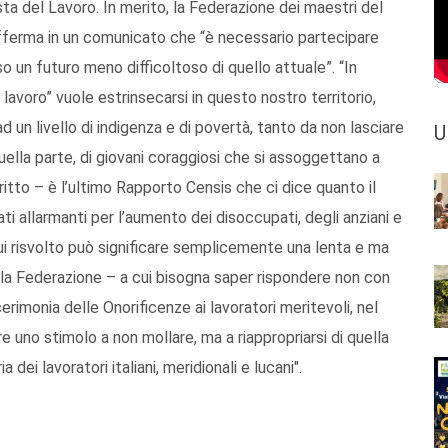
ta del Lavoro. In merito, la Federazione dei maestri del
 afferma in un comunicato che “è necessario partecipare
o un futuro meno difficoltoso di quello attuale”. “In
 lavoro” vuole estrinsecarsi in questo nostro territorio,
 un livello di indigenza e di povertà, tanto da non lasciare
U
ella parte, di giovani coraggiosi che si assoggettano a
ritto – è l’ultimo Rapporto Censis che ci dice quanto il
ti allarmanti per l’aumento dei disoccupati, degli anziani e
l cui risvolto può significare semplicemente una lenta e ma
ella Federazione – a cui bisogna saper rispondere non con
rimonia delle Onorificenze ai lavoratori meritevoli, nel
 uno stimolo a non mollare, ma a riappropriarsi di quella
 dei lavoratori italiani, meridionali e lucani".