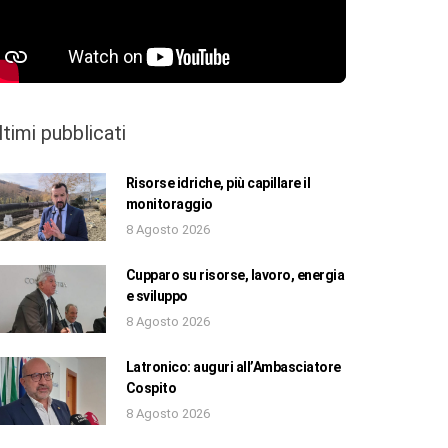
ltimi pubblicati
Risorse idriche, più capillare il
monitoraggio
8 Agosto 2026
Cupparo su risorse, lavoro, energia
e sviluppo
8 Agosto 2026
Latronico: auguri all’Ambasciatore
Cospito
8 Agosto 2026