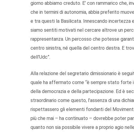
giorno abbiamo creduto. E’ con rammarico che, inv
che in termini di autonomia, abbia preferito muover
e tra questi la Basilicata. Innescando incertezza 
siamo sentiti motivati nel cercare altrove un per
rappresentanza. Un percosso che potesse garantire
centro sinistra, né quella del centro destra. E tro
dell’Udc”.
Alla relazione del segretario dimissionario è seguit
quale ha affermato come “è sempre stato forte il 
della democrazia e della partecipazione. Ed è s
straordinario come questo, l’assenza di una dichi
rispettassero gli elementi fondanti del Movimento
più che mai – ha continuato – dovrebbe poter par
quanto non sia possibile vivere a proprio agio nel