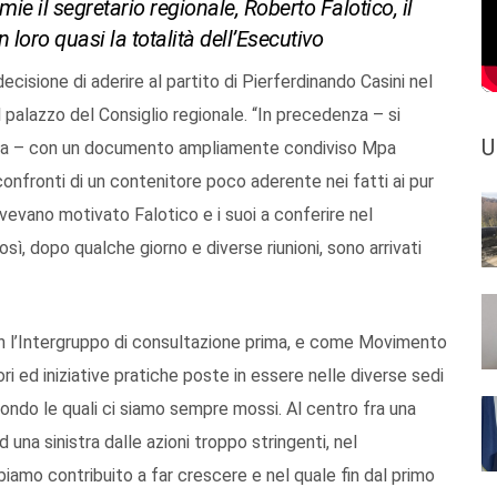
e il segretario regionale, Roberto Falotico, il
 loro quasi la totalità dell’Esecutivo
ecisione di aderire al partito di Pierferdinando Casini nel
l palazzo del Consiglio regionale. “In precedenza – si
U
ampa – con un documento ampliamente condiviso Mpa
confronti di un contenitore poco aderente nei fatti ai pur
 avevano motivato Falotico e i suoi a conferire nel
, dopo qualche giorno e diverse riunioni, sono arrivati
con l’Intergruppo di consultazione prima, e come Movimento
i ed iniziative pratiche poste in essere nelle diverse sedi
condo le quali ci siamo sempre mossi. Al centro fra una
una sinistra dalle azioni troppo stringenti, nel
amo contribuito a far crescere e nel quale fin dal primo