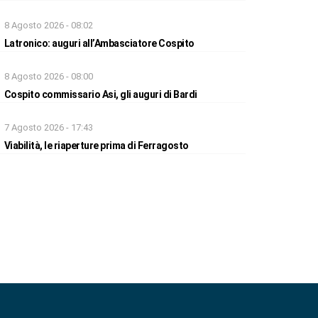
8 Agosto 2026 - 08:02
Latronico: auguri all’Ambasciatore Cospito
8 Agosto 2026 - 08:00
Cospito commissario Asi, gli auguri di Bardi
7 Agosto 2026 - 17:43
Viabilità, le riaperture prima di Ferragosto